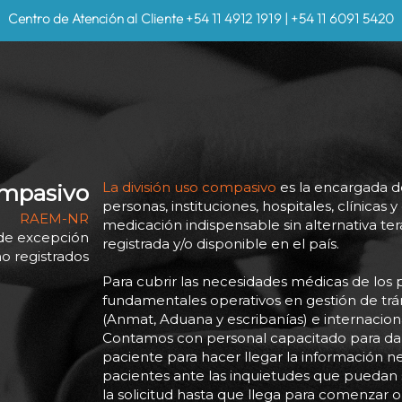
Centro de Atención al Cliente +54 11 4912 1919 | +54 11 6091 5420
La división uso compasivo
es la encargada de
ompasivo
personas, instituciones, hospitales, clínicas 
RAEM-NR
medicación indispensable sin alternativa t
de excepción
registrada y/o disponible en el país.
 registrados
Para cubrir las necesidades médicas de los
fundamentales operativos en gestión de trá
(Anmat, Aduana y escribanías) e internaciona
Contamos con personal capacitado para dar
paciente para hacer llegar la información ne
pacientes ante las inquietudes que puedan s
la solicitud hasta que llega para comenzar o