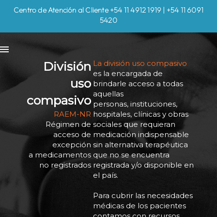
Centro de Atención al Cliente +54 11 4912 1919 | +54 11 6091
5420
La división uso compasivo
División
es la encargada de
uso
brindarle acceso a todas
aquellas
compasivo
personas, instituciones,
RAEM-NR
hospitales, clínicas y obras
Régimen de
sociales que requieran
acceso de
medicación indispensable
excepción
sin alternativa terapéutica
a medicamentos
que no se encuentra
no registrados
registrada y/o disponible en
el país.
Para cubrir las necesidades
médicas de los pacientes
contamos con recursos