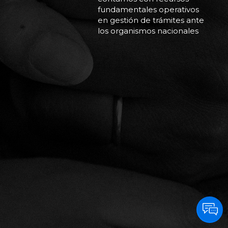
fundamentales operativos
en gestión de trámites ante
los organismos nacionales
(Anmat, Aduana y
escribanías) e
internacionales
(proveedores y logística).
Contamos con personal
capacitado para darle
tratamiento personalizado
a cada
paciente para hacer llegar
la información necesaria y
brindar la contención a los
pacientes ante las
inquietudes que puedan
surgir en el trayecto desde
que se inicia
la solicitud hasta que llega
para comenzar o continuar
su tratamiento.