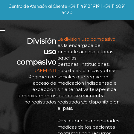
Centro de Atención al Cliente +54 11 4912 1919 | +54 11 6091
5420
La división uso compasivo
División
es la encargada de
uso
brindarle acceso a todas
aquellas
compasivo
personas, instituciones,
RAEM-NR
hospitales, clínicas y obras
Régimen de
sociales que requieran
acceso de
medicación indispensable
excepción
sin alternativa terapéutica
a medicamentos
que no se encuentra
no registrados
registrada y/o disponible en
el país.
Para cubrir las necesidades
médicas de los pacientes
contamos con recursos