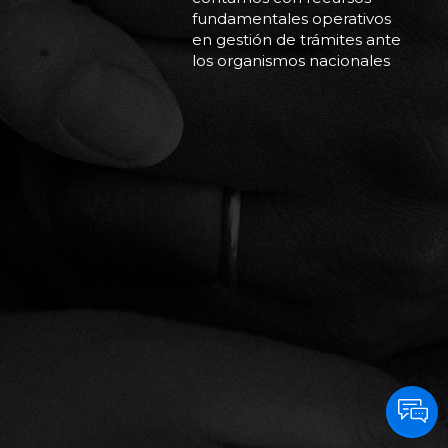
fundamentales operativos
en gestión de trámites ante
los organismos nacionales
(Anmat, Aduana y
escribanías) e
internacionales
(proveedores y logística).
Contamos con personal
capacitado para darle
tratamiento personalizado
a cada
paciente para hacer llegar
la información necesaria y
brindar la contención a los
pacientes ante las
inquietudes que puedan
surgir en el trayecto desde
que se inicia
la solicitud hasta que llega
para comenzar o continuar
su tratamiento.