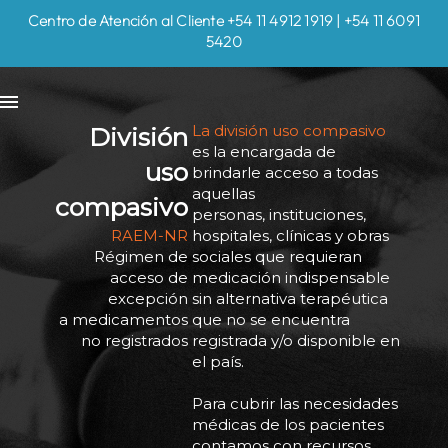
Centro de Atención al Cliente +54 11 4912 1919 | +54 11 6091
5420
La división uso compasivo
División
es la encargada de
uso
brindarle acceso a todas
aquellas
compasivo
personas, instituciones,
RAEM-NR
hospitales, clínicas y obras
Régimen de
sociales que requieran
acceso de
medicación indispensable
excepción
sin alternativa terapéutica
a medicamentos
que no se encuentra
no registrados
registrada y/o disponible en
el país.
Para cubrir las necesidades
médicas de los pacientes
contamos con recursos