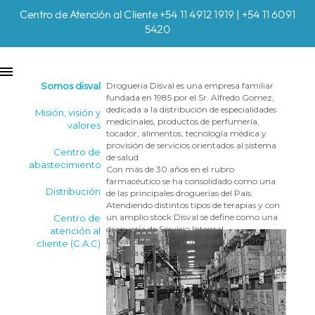
Centro de Atención al Cliente +54 11 4912 1919 | +54 11 6091
5420
Somos disval
Droguería Disval es una empresa familiar
fundada en 1985 por el Sr. Alfredo Gomez,
dedicada a la distribución de especialidades
Misión, visión y
medicinales, productos de perfumería,
valores
tocador, alimentos, tecnología médica y
provisión de servicios orientados al sistema
Centro de
de salud.
abastecimiento
Con más de 30 años en el rubro
farmacéutico se ha consolidado como una
Distribución
de las principales droguerías del País.
Atendiendo distintos tipos de terapias y con
un amplio stock Disval se define como una
Centro de
droguería de Servicio Integral.
atención al
Disval cuenta con una planta de 5000 mts.,
cliente (C.A.C)
ubicada en Capital Federal, con los más altos
estándares para el almacenamiento de
productos farmacéuticos, disponiendo de un
sistema robotizado de preparación de
pedidos. Su amplia flota propia de vehículos
propios le permite brindar un servicio de