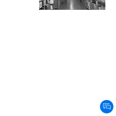
eficiencia y calidad a sus clientes en Capital y
GBA, llegando además a todo el país en
24/48 hs. a través de las principales
empresas logísticas.
Su departamento de productos especiales y
de alta complejidad, abastece además de su
red de farmacias, a Clínicas, Sanatorios,
Hospitales y Organismos Públicos y
Privados, medicamentos oncológicos, para
HIV, diabetes, fertilidad y trasplantes entre
otros.
Entendiendo la necesidad de sus clientes, la
empresa brinda servicios personalizados
agregando valor en la cadena de
distribución.