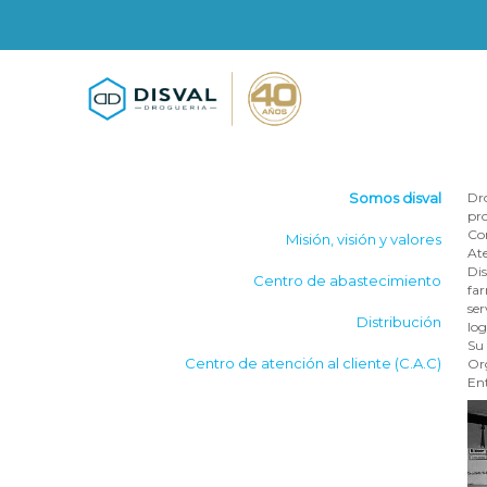
Somos disval
Dro
pro
Con
Misión, visión y valores
Ate
Dis
Centro de abastecimiento
far
ser
Distribución
log
Su 
Centro de atención al cliente (C.A.C)
Org
Ent