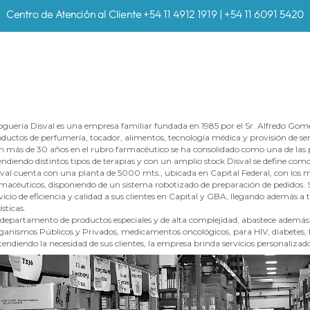
Centro de Atención al Cliente +54 11 4912 1919 | +54 11 6091 5420
guería Disval es una empresa familiar fundada en 1985 por el Sr. Alfredo Gomez
ductos de perfumería, tocador, alimentos, tecnología médica y provisión de serv
 más de 30 años en el rubro farmacéutico se ha consolidado como una de las pr
ndiendo distintos tipos de terapias y con un amplio stock Disval se define como
val cuenta con una planta de 5000 mts., ubicada en Capital Federal, con los
macéuticos, disponiendo de un sistema robotizado de preparación de pedidos. S
vicio de eficiencia y calidad a sus clientes en Capital y GBA, llegando además a 
ísticas.
departamento de productos especiales y de alta complejidad, abastece además de
anismos Públicos y Privados, medicamentos oncológicos, para HIV, diabetes, fer
endiendo la necesidad de sus clientes, la empresa brinda servicios personalizad