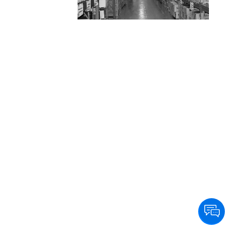
eficiencia y calidad a sus clientes en Capital y
GBA, llegando además a todo el país en
24/48 hs. a través de las principales
empresas logísticas.
Su departamento de productos especiales y
de alta complejidad, abastece además de su
red de farmacias, a Clínicas, Sanatorios,
Hospitales y Organismos Públicos y
Privados, medicamentos oncológicos, para
HIV, diabetes, fertilidad y trasplantes entre
otros.
Entendiendo la necesidad de sus clientes, la
empresa brinda servicios personalizados
agregando valor en la cadena de
distribución.