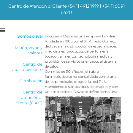
Centro de Atención al Cliente +54 11 4912 1919 | +54 11 6091
5420
Somos disval
Droguería Disval es una empresa familiar
fundada en 1985 por el Sr. Alfredo Gomez,
dedicada a la distribución de especialidades
Misión, visión y
medicinales, productos de perfumería,
valores
tocador, alimentos, tecnología médica y
provisión de servicios orientados al sistema
Centro de
de salud.
abastecimiento
Con más de 30 años en el rubro
farmacéutico se ha consolidado como una
Distribución
de las principales droguerías del País.
Atendiendo distintos tipos de terapias y con
un amplio stock Disval se define como una
Centro de
droguería de Servicio Integral.
atención al
Disval cuenta con una planta de 5000 mts.,
cliente (C.A.C)
ubicada en Capital Federal, con los más altos
estándares para el almacenamiento de
productos farmacéuticos, disponiendo de un
sistema robotizado de preparación de
pedidos. Su amplia flota propia de vehículos
propios le permite brindar un servicio de