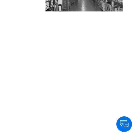
eficiencia y calidad a sus clientes en Capital y
GBA, llegando además a todo el país en
24/48 hs. a través de las principales
empresas logísticas.
Su departamento de productos especiales y
de alta complejidad, abastece además de su
red de farmacias, a Clínicas, Sanatorios,
Hospitales y Organismos Públicos y
Privados, medicamentos oncológicos, para
HIV, diabetes, fertilidad y trasplantes entre
otros.
Entendiendo la necesidad de sus clientes, la
empresa brinda servicios personalizados
agregando valor en la cadena de
distribución.