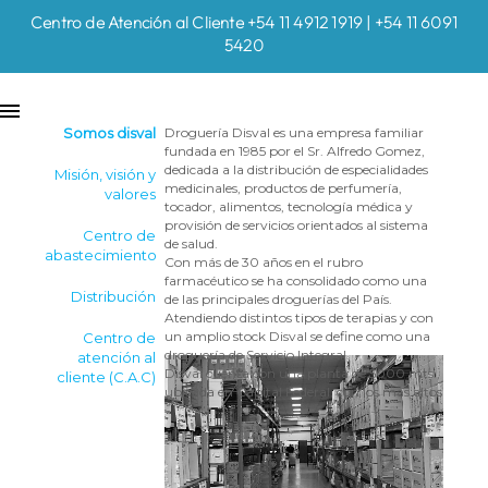
Centro de Atención al Cliente +54 11 4912 1919 | +54 11 6091
5420
Somos disval
Droguería Disval es una empresa familiar
fundada en 1985 por el Sr. Alfredo Gomez,
dedicada a la distribución de especialidades
Misión, visión y
medicinales, productos de perfumería,
valores
tocador, alimentos, tecnología médica y
provisión de servicios orientados al sistema
Centro de
de salud.
abastecimiento
Con más de 30 años en el rubro
farmacéutico se ha consolidado como una
Distribución
de las principales droguerías del País.
Atendiendo distintos tipos de terapias y con
un amplio stock Disval se define como una
Centro de
droguería de Servicio Integral.
atención al
Disval cuenta con una planta de 5000 mts.,
cliente (C.A.C)
ubicada en Capital Federal, con los más altos
estándares para el almacenamiento de
productos farmacéuticos, disponiendo de un
sistema robotizado de preparación de
pedidos. Su amplia flota propia de vehículos
propios le permite brindar un servicio de