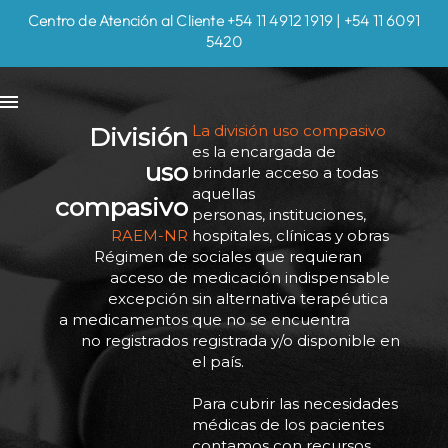
Centro de Atención al Cliente +54 11 4912 1919 | +54 11 6091
5420
La división uso compasivo
División
es la encargada de
uso
brindarle acceso a todas
aquellas
compasivo
personas, instituciones,
RAEM-NR
hospitales, clínicas y obras
Régimen de
sociales que requieran
acceso de
medicación indispensable
excepción
sin alternativa terapéutica
a medicamentos
que no se encuentra
no registrados
registrada y/o disponible en
el país.
Para cubrir las necesidades
médicas de los pacientes
contamos con recursos