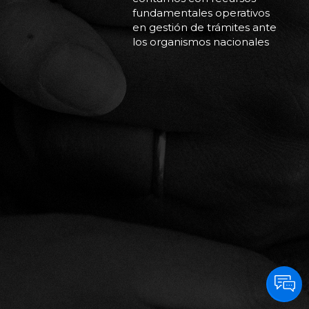
fundamentales operativos
en gestión de trámites ante
los organismos nacionales
(Anmat, Aduana y
escribanías) e
internacionales
(proveedores y logística).
Contamos con personal
capacitado para darle
tratamiento personalizado
a cada
paciente para hacer llegar
la información necesaria y
brindar la contención a los
pacientes ante las
inquietudes que puedan
surgir en el trayecto desde
que se inicia
la solicitud hasta que llega
para comenzar o continuar
su tratamiento.