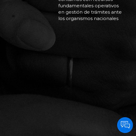
fundamentales operativos
en gestión de trámites ante
los organismos nacionales
(Anmat, Aduana y
escribanías) e
internacionales
(proveedores y logística).
Contamos con personal
capacitado para darle
tratamiento personalizado
a cada
paciente para hacer llegar
la información necesaria y
brindar la contención a los
pacientes ante las
inquietudes que puedan
surgir en el trayecto desde
que se inicia
la solicitud hasta que llega
para comenzar o continuar
su tratamiento.