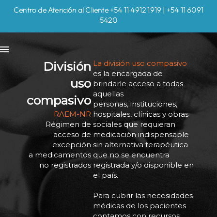
Centro de Atención al Cliente +54 11 4912 1919 | +54 11 6091
5420
La división uso compasivo
División
es la encargada de
uso
brindarle acceso a todas
aquellas
compasivo
personas, instituciones,
RAEM-NR
hospitales, clínicas y obras
Régimen de
sociales que requieran
acceso de
medicación indispensable
excepción
sin alternativa terapéutica
a medicamentos
que no se encuentra
no registrados
registrada y/o disponible en
el país.
Para cubrir las necesidades
médicas de los pacientes
contamos con recursos