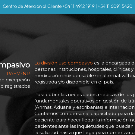
Centro de Atención al Cliente +54 11 4912 1919 | +54 11 6091 5420
La división uso compasivo
es la encargada de
ompasivo
personas, instituciones, hospitales, clínicas 
RAEM-NR
medicación indispensable sin alternativa t
de excepción
registrada y/o disponible en el país.
 registrados
Para cubrir las necesidades médicas de los
fundamentales operativos en gestión de trá
(Anmat, Aduana y escribanías) e internaciona
Contamos con personal capacitado para dar
paciente para hacer llegar la información ne
pacientes ante las inquietudes que puedan s
la solicitud hasta que llega para comenzar o