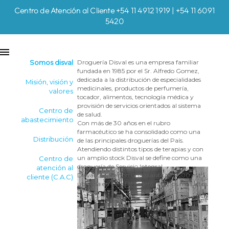
Centro de Atención al Cliente +54 11 4912 1919 | +54 11 6091
5420
Somos disval
Droguería Disval es una empresa familiar
fundada en 1985 por el Sr. Alfredo Gomez,
dedicada a la distribución de especialidades
Misión, visión y
medicinales, productos de perfumería,
valores
tocador, alimentos, tecnología médica y
provisión de servicios orientados al sistema
Centro de
de salud.
abastecimiento
Con más de 30 años en el rubro
farmacéutico se ha consolidado como una
Distribución
de las principales droguerías del País.
Atendiendo distintos tipos de terapias y con
un amplio stock Disval se define como una
Centro de
droguería de Servicio Integral.
atención al
Disval cuenta con una planta de 5000 mts.,
cliente (C.A.C)
ubicada en Capital Federal, con los más altos
estándares para el almacenamiento de
productos farmacéuticos, disponiendo de un
sistema robotizado de preparación de
pedidos. Su amplia flota propia de vehículos
propios le permite brindar un servicio de