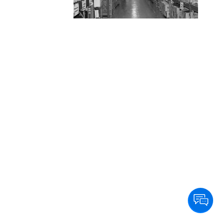
eficiencia y calidad a sus clientes en Capital y
GBA, llegando además a todo el país en
24/48 hs. a través de las principales
empresas logísticas.
Su departamento de productos especiales y
de alta complejidad, abastece además de su
red de farmacias, a Clínicas, Sanatorios,
Hospitales y Organismos Públicos y
Privados, medicamentos oncológicos, para
HIV, diabetes, fertilidad y trasplantes entre
otros.
Entendiendo la necesidad de sus clientes, la
empresa brinda servicios personalizados
agregando valor en la cadena de
distribución.