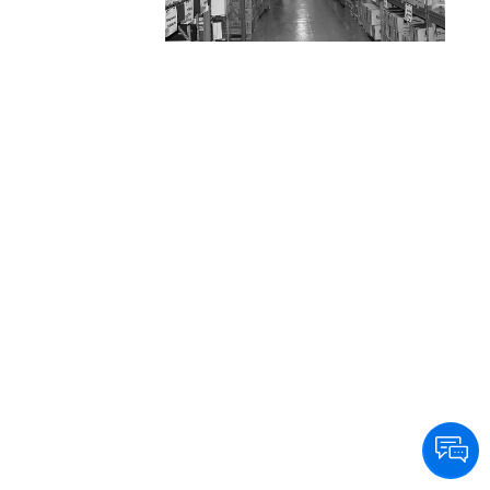
eficiencia y calidad a sus clientes en Capital y
GBA, llegando además a todo el país en
24/48 hs. a través de las principales
empresas logísticas.
Su departamento de productos especiales y
de alta complejidad, abastece además de su
red de farmacias, a Clínicas, Sanatorios,
Hospitales y Organismos Públicos y
Privados, medicamentos oncológicos, para
HIV, diabetes, fertilidad y trasplantes entre
otros.
Entendiendo la necesidad de sus clientes, la
empresa brinda servicios personalizados
agregando valor en la cadena de
distribución.