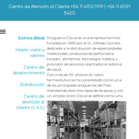
Centro de Atención al Cliente +54 11 4912 1919 | +54 11 6091
5420
Somos disval
Droguería Disval es una empresa familiar
fundada en 1985 por el Sr. Alfredo Gomez,
dedicada a la distribución de especialidades
Misión, visión y
medicinales, productos de perfumería,
valores
tocador, alimentos, tecnología médica y
provisión de servicios orientados al sistema
Centro de
de salud.
abastecimiento
Con más de 30 años en el rubro
farmacéutico se ha consolidado como una
Distribución
de las principales droguerías del País.
Atendiendo distintos tipos de terapias y con
un amplio stock Disval se define como una
Centro de
droguería de Servicio Integral.
atención al
Disval cuenta con una planta de 5000 mts.,
cliente (C.A.C)
ubicada en Capital Federal, con los más altos
estándares para el almacenamiento de
productos farmacéuticos, disponiendo de un
sistema robotizado de preparación de
pedidos. Su amplia flota propia de vehículos
propios le permite brindar un servicio de