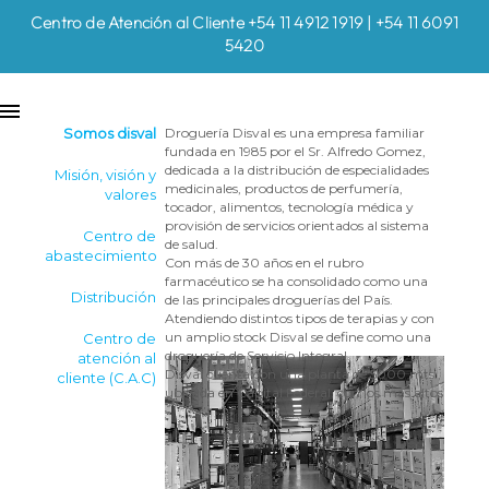
Centro de Atención al Cliente +54 11 4912 1919 | +54 11 6091
5420
Somos disval
Droguería Disval es una empresa familiar
fundada en 1985 por el Sr. Alfredo Gomez,
dedicada a la distribución de especialidades
Misión, visión y
medicinales, productos de perfumería,
valores
tocador, alimentos, tecnología médica y
provisión de servicios orientados al sistema
Centro de
de salud.
abastecimiento
Con más de 30 años en el rubro
farmacéutico se ha consolidado como una
Distribución
de las principales droguerías del País.
Atendiendo distintos tipos de terapias y con
un amplio stock Disval se define como una
Centro de
droguería de Servicio Integral.
atención al
Disval cuenta con una planta de 5000 mts.,
cliente (C.A.C)
ubicada en Capital Federal, con los más altos
estándares para el almacenamiento de
productos farmacéuticos, disponiendo de un
sistema robotizado de preparación de
pedidos. Su amplia flota propia de vehículos
propios le permite brindar un servicio de