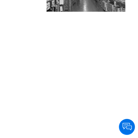
eficiencia y calidad a sus clientes en Capital y
GBA, llegando además a todo el país en
24/48 hs. a través de las principales
empresas logísticas.
Su departamento de productos especiales y
de alta complejidad, abastece además de su
red de farmacias, a Clínicas, Sanatorios,
Hospitales y Organismos Públicos y
Privados, medicamentos oncológicos, para
HIV, diabetes, fertilidad y trasplantes entre
otros.
Entendiendo la necesidad de sus clientes, la
empresa brinda servicios personalizados
agregando valor en la cadena de
distribución.